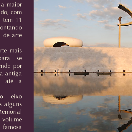
 a maior
ndo, com
o tem 11
ontando
a de arte
rte mais
para se
ende por
 a antiga
ia até a
o eixo
 alguns
Memorial
u volume
a famosa