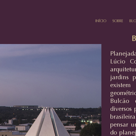
INÍCIO
SOBRE
BL
B
Planeja
Lúcio Co
arquitet
jardins 
existem
geométr
Bulcão 
diversos 
brasileir
pensar u
do plane