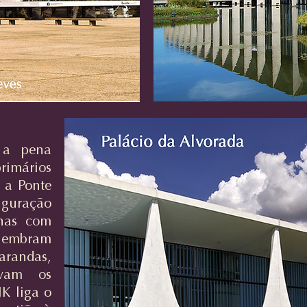
 a pena
rimários
 a Ponte
guração
rnas com
 lembram
arandas,
vam os
JK liga o