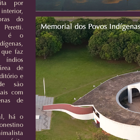
ita por
terior,
bras do
Peretti.
te é o
ígenas,
 que faz
 índios
área de
itório e
de são
rais com
enas de
l, há o
estino
imalista