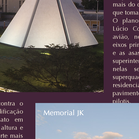
mais do q
que toma
O plano 
Lúcio C
avião, 
eixos pr
e as asa
superinte
nelas s
superquad
residenci
pavimen
pilotis.
ontra o
ificação
mato em
altura e
rte mais