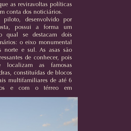
ue as reviravoltas políticas
m conta dos noticiários.
piloto, desenvolvido por
osta, possui a forma um
no qual se destacam dois
imários: o eixo monumental
s norte e sul. As asas são
ressantes de conhecer, pois
e localizam as famosas
ras, constituídas de blocos
ais multifamiliares de até 6
tos e com o térreo em