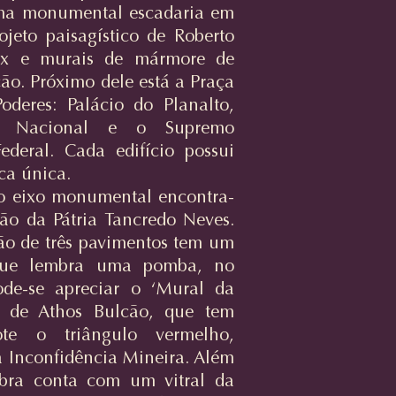
ma monumental escadaria em
rojeto paisagístico de Roberto
rx e murais de mármore de
ão. Próximo dele está a Praça
oderes: Palácio do Planalto,
so Nacional e o Supremo
ederal. Cada edifício possui
ca única.
do eixo monumental encontra-
ão da Pátria Tancredo Neves.
ão de três pavimentos tem um
que lembra uma pomba, no
pode-se apreciar o ‘Mural da
’ de Athos Bulcão, que tem
e o triângulo vermelho,
 Inconfidência Mineira. Além
obra conta com um vitral da