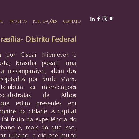
OG
PROJETOS
PUBLICAÇÕES
CONTATO
rasília- Distrito Federal
da por Oscar Niemeyer e
sta, Brasília possui uma
ura incomparável, além dos
projetados por Burle Marx,
 também as intervenções
ico-abstratas de Athos
que estão presentes em
pontos da cidade. A capital
a foi fruto da experiência do
rbano e, mais do que isso,
jar urbano, e oferece muito