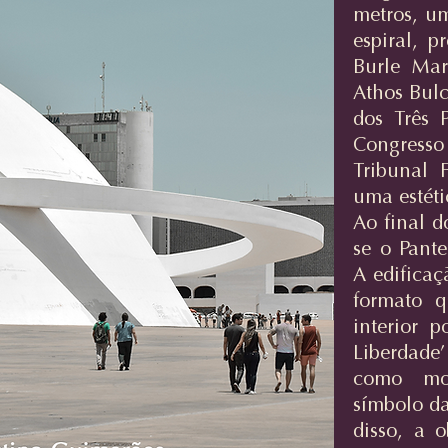
metros, u
espiral, p
Burle Ma
Athos Bulc
dos Três P
Congres
Tribunal F
uma estéti
Ao final 
se o Pante
A edificaç
formato 
interior 
Liberdade
como mot
símbolo da
disso, a 