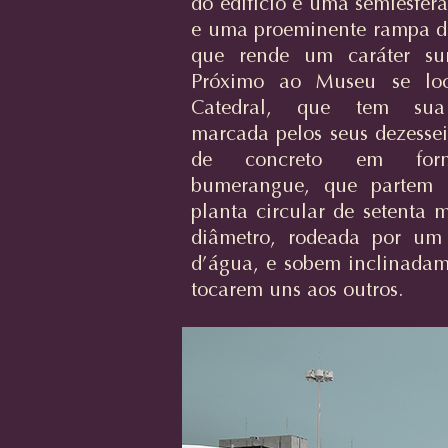
do edifício é uma semiesfera
e uma proeminente rampa d
que rende um caráter surr
Próximo ao Museu se loc
Catedral, que tem su
marcada pelos seus dezessei
de concreto em fo
bumerangue, que partem
planta circular de setenta 
diâmetro, rodeada por um
d’água, e sobem inclinadam
tocarem uns aos outros.