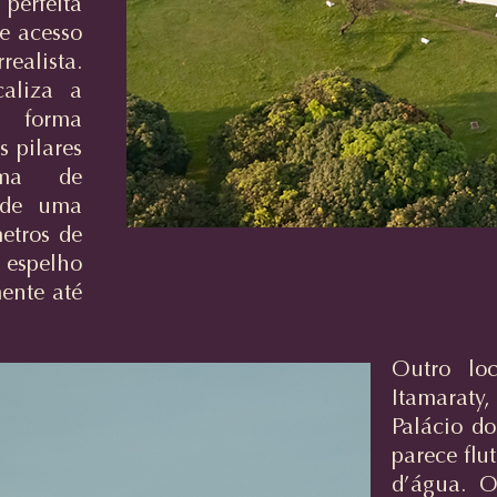
 perfeita
e acesso
ealista.
aliza a
a forma
s pilares
rma de
 de uma
metros de
 espelho
ente até
Outro lo
Itamarat
Palácio do
parece flu
d’água. O