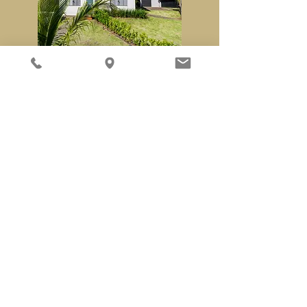
Projetos arquitetônicos,
corporativos, residenciais e
comerciais. Desenvolvimento de
desenhos técnicos com layout
humanizado e apresentação em 3D.
Aprovação em prefeitura e
regularização de imóveis existentes.
ACABAMENTOS E INTERIORES