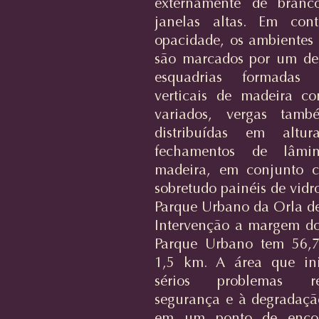
externamente de branco
janelas altas. Em con
opacidade, os ambientes 
são marcados por um de
esquadrias formadas
verticais de madeira c
variados, vergas tam
distribuídas em altur
fechamentos de lâmi
madeira, em conjunto c
sobretudo painéis de vidro
Parque Urbano da Orla d
Intervenção a margem d
Parque Urbano tem 56,
1,5 km. A área que ini
sérios problemas r
segurança e à degradaçã