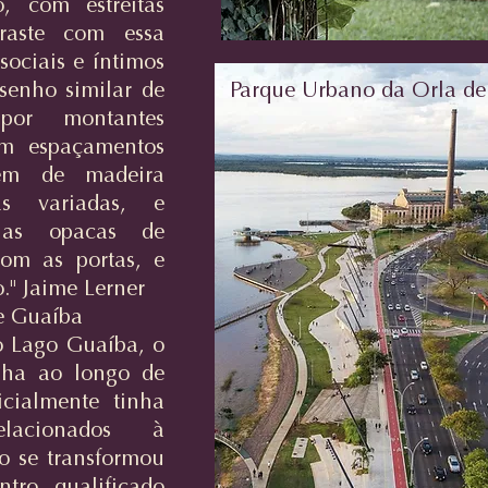
, com estreitas
traste com essa
sociais e íntimos
senho similar de
Parque Urbano da Orla d
 por montantes
om espaçamentos
bém de madeira
as variadas, e
nas opacas de
om as portas, e
." Jaime Lerner
e Guaíba
o Lago Guaíba, o
7ha ao longo de
cialmente tinha
elacionados à
o se transformou