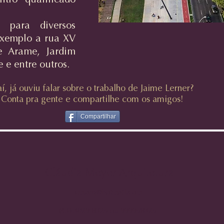
ro qualificado
a para diversos
exemplo a rua XV
 Arame, Jardim
 e entre outros.
aí, já ouviu falar sobre o trabalho de Jaime Lerner?
Conta pra gente e compartilhe com os amigos!
Compartilhar
Cláudia Meyer Arquitetura
cm.arq@hotmail.com
(43) 3029-8325 ou 999958325