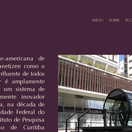
INÍCIO
SOBRE
BL
rte-americana de
anetizen como o
nfluente de todos
er é amplamente
r um sistema de
amente inovador
ba, na década de
idade Federal do
ituto de Pesquisa
no de Curitiba