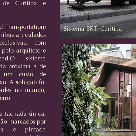
o de Curitiba e
 Transportation)
Sistema BRT- Curitiba
nibus articulados
xclusivas, com
 pelo arquiteto e
sad.O sistema
cia próxima a de
 um custo de
xo. A solução foi
dades no mundo,
eiro.
a fachada única.
são marcados por
da e pintada